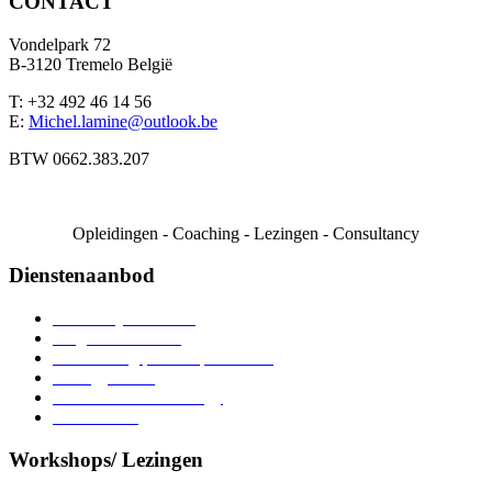
CONTACT
Vondelpark 72
B-3120 Tremelo België
T: +32 492 46 14 56
E:
Michel.lamine@outlook.be
BTW 0662.383.207
Opleidingen - Coaching - Lezingen - Consultancy
Dienstenaanbod
Persoonlijke coaching
Lotgenotencontact
Voorlichting pesten op het werk
Strategy-sessie
Prevention methodology
Case studies
Workshops/ Lezingen