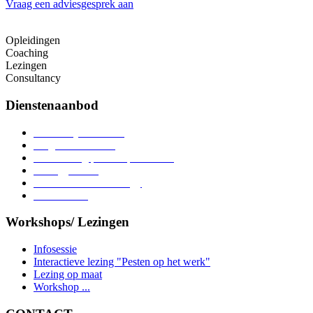
Vraag een adviesgesprek aan
Opleidingen
Coaching
Lezingen
Consultancy
Dienstenaanbod
Persoonlijke coaching
Lotgenotencontact
Voorlichting pesten op het werk
Strategy-sessie
Prevention methodology
Case studies
Workshops/ Lezingen
Infosessie
Interactieve lezing "Pesten op het werk"
Lezing op maat
Workshop ...