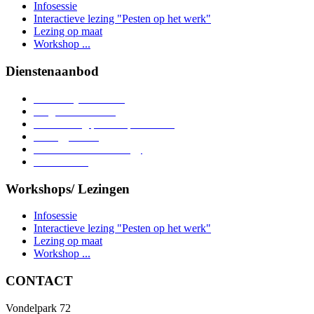
Infosessie
Interactieve lezing "Pesten op het werk"
Lezing op maat
Workshop ...
Dienstenaanbod
Persoonlijke coaching
Lotgenotencontact
Voorlichting pesten op het werk
Strategy-sessie
Prevention methodology
Case studies
Workshops/ Lezingen
Infosessie
Interactieve lezing "Pesten op het werk"
Lezing op maat
Workshop ...
CONTACT
Vondelpark 72